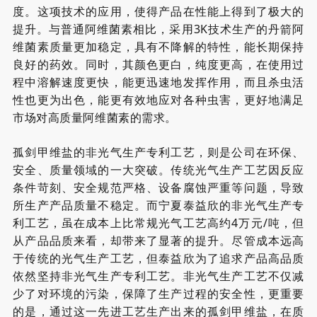
度。这项技术的应用，使得产品在性能上得到了极大的
提升。与普通阿维菌素相比，采用3K
技术生产的丹箭阿
维菌素质量更加稳定，具有不降解的特性，能长期保持
良好的药效。同时，其颜色更白，纯度更高，在使用过
程中溶解速度更快，能更迅速地发挥作用，而且杀虫活
性也更为出色，能更有效地应对各种虫害，更好地满足
市场对高质量阿维菌素的需求。
孤剑甲维盐的非光气生产专利工艺，则是公司在环保
、
安全
、质量
领域的一大突破。传统光气生产工艺
因
反应
条件苛刻、安全规范严格、设备腐蚀严重等问题，
导致
所生产产品质量不稳定。
而宁夏泰益欣的非光气生产专
利工艺，虽在成本上比常规
光气
工艺高约
4
万
元/吨，但
从产品品质来看，却带来了显著的提升。
尽管成本远高
于传统的光气生产工艺，但泰益欣为了追求产品高品质
依然坚持非光气生产专利工艺。
非光气生产工艺不仅减
少了对环境的污染，保障了生产过程的安全性，更重要
的是，通过这一先进工艺生产出来的孤剑甲维盐，在质