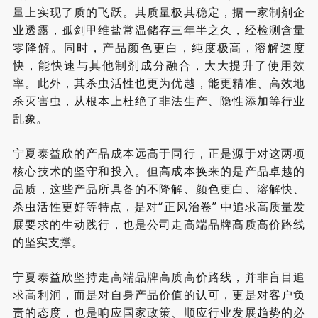
量上实现了质的飞跃。其质量极其稳定，据一家制剂企
业透露，孤剑甲维盐常温储存三年半之久，经检测含量
零降解。同时，产品颜色更白，纯度极高，溶解速度
快，能快速与其他制剂成分融合，大大提升了使用效
率。此外，其杀虫活性也更为优越，能更精准、高效地
杀灭害虫，从根本上杜绝了非法生产、隐性添加等行业
乱象。
宁夏泰益欣的产品成本远高于同行，正是源于对这两项
核心技术的坚守和投入。但高成本换来的是产品卓越的
品质，这些产品所具备的不降解、颜色更白、溶解快、
杀虫活性更好等特点，是对
“
正风治卷
”
中追求高质量发
展要求的生动践行，也是公司走高端品牌高质高价路线
的坚实支撑。
宁夏泰益欣坚持走高端品牌高质高价路线，并非盲目追
求高利润，而是对自身产品价值的认可，更是对客户负
责的态度，也是响应国家政策、顺应行业发展趋势的必