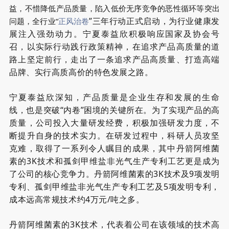
益，不惜降低产品质
量，
陷入低价无序竞争的恶性循环等突出
”三年行动正式启动，为行业健康发
问题，全行业“
正风治卷
展注入强劲动力。宁夏泰益欣积极响应国家及协会号
召，以实际行动践行政策精神，在追求产品高质量的道
路上坚定前行，走出了一条追求产品高质量、打造高端
品牌、实行高质高价的特色发展之路。
宁夏泰益欣深知，产品质量是企业生存和发展的生命
线，也是突破
“
内卷
”困境的关键所在。为了实现产品的高
质量，公司投入大量研发经费，积极加强研发力度，不
断提升自身的技术实力。在研发过程中，科研人员攻坚
克难，取得了一系列令人瞩目的成果，其中丹箭阿维菌
素的3K技术和孤剑甲维盐非光气生产专利工艺更是成为
了公司的核心竞争力。丹箭阿维菌素的3K技术
及
9
项发明
专利、
孤剑甲维盐非光气生产专利工艺
及
5
项发明专利
，
成本
远
高
常规技术
约
4
万
元/
吨
之多
。
丹箭阿维菌素的
3K技术，代表着公司在该领域的技术高