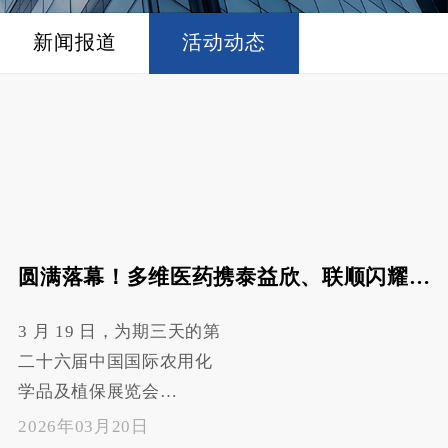
新闻报道
活动动态
圆满落幕！多维医药携泰益欣、联顺闪耀 CAC2026，高端原药实力引爆全场
3 月 19 日，为期三天的第
二十六届中国国际农用化
学品及植保展览会
（CAC2026）在上海国家
2026年03月20日