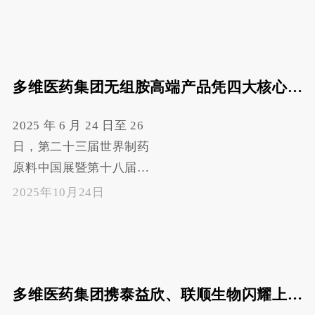
会展中心圆满落下帷幕。
多维医药集团携旗下宁夏
泰益欣、黑龙江联顺两大
子公司重磅亮相，凭借丹
多维医药集团无组胺高端产品凭四大核心优势获行业权威认可！
箭阿维菌素、孤剑甲维盐
两大高端原药品牌与硬核
2025 年 6 月 24 日至 26
全链条技术，在 5.2 馆
日，第二十三届世界制药
52H20 展位持续人气爆
原料中国展暨第十八届世
棚、洽谈不断，圆满完成
界制药机械、包装设备与
本次展会征程，收获行业
2025年10月24日
材料中国展在上海新国际
赞誉与客户信赖双丰收。
博览中心（SNIEC）盛大
开展。此次展会汇聚了众
多行业精英与企业，是展
多维医药集团携泰益欣、联顺生物闪耀上海ACE展会
示制药领域前沿技术与产