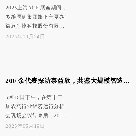
品的重要平台。
2025上海ACE 展会期间，
多维医药集团旗下宁夏泰
益欣生物科技股份有限公
司、黑龙江联顺生物科技
2025年10月24日
有限公司精彩亮相，展位
1A06成为了H1馆的焦点，
凭借超大展示规模、核心
产品实力与创新理念，吸
200 余代表探访泰益欣，共鉴大规模智造实力
引全球客户驻足洽谈，同
期举办的《势不可挡》品
5月16日下午，在第十二
牌之夜晚宴更汇聚600 余
届农药行业经济运行分析
位优秀合作伙伴，成为展
会现场会议结束后，200
会焦点，彰显集团在农药
余名与会嘉宾赴贺兰县暖
领域的领军地位。
2025年05月19日
泉工业园区，实地走进泰