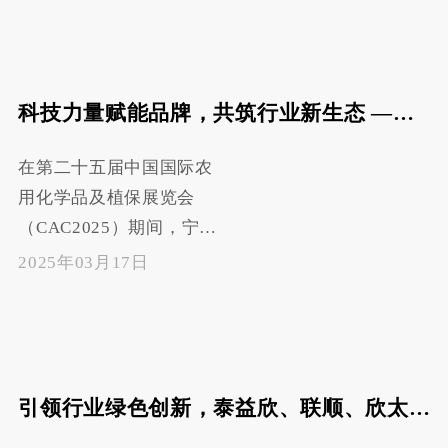
益欣生物科技有限公司现
代化发酵产业基地。此次
参观活动以 “聚焦品牌高
科技力量赋能品牌，共筑行业新生态 ——泰益欣 "创引未来"新产品发布会圆满结束
地，赋能高质量发展” 为
主题，犹如一把钥匙，试
在第二十五届中国国际农
图开启一扇全面展示泰益
用化学品及植保展览会
欣规模化、智能化以及创
（CAC2025）期间，宁夏
新力的大门，让外界得以
泰益欣生物科技股份有限
深入洞悉这家企业在行业
2025年03月17日
公司于 3 月 16 日 "创引未
内的深厚底蕴与独特魅
来" 产品发布会。作为展
力。
会的重要活动之一，发布
会通过三大互动环节深度
引领行业绿色创新，泰益欣、联顺、欣太发布9款新产品！
展现企业技术实力与品牌
战略，吸引了来自全球