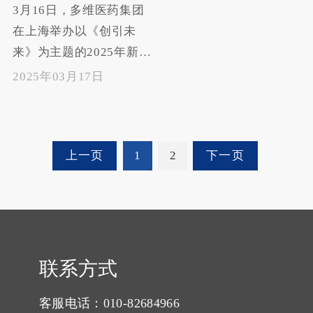
3月16日，多维医药集团
600 余名合作伙伴、行业
在上海举办以《创引未
专家及媒体代表参与。
来》为主题的2025年新品
发布会。此次发布会不仅
2025年03月17日
展示了集团在农药研发领
域的最新成果，也彰显了
其致力于推动农药行业绿
上一页
1
2
下一页
色可持续发展的决心。发
布会上，集团旗下宁夏泰
益欣生物科技股份有限公
司、黑龙江联顺生物科技
有限公司、黑龙江欣太生
物科技有限公司在现有品
联系方式
牌基础上再度发力，推出
客服电话：010-82684966
了9款全新产品，这些新品