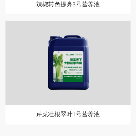
辣椒转色提亮3号营养液
芹菜壮根翠叶1号营养液