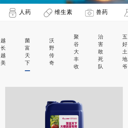
人药
维生素
兽药
聚
治
五
越
菌
沃
谷
害
好
长
富
野
大
敢
土
越
天
传
丰
死
地
美
下
奇
收
队
爷