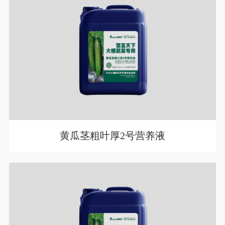
黄瓜茎粗叶厚2号营养液