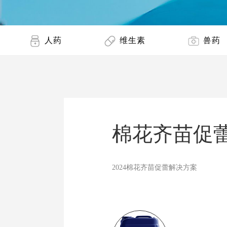
人药
维生素
兽药
棉花齐苗促
2024棉花齐苗促蕾解决方案