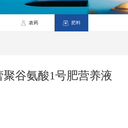
农药
肥料
蕾聚谷氨酸1号肥营养液